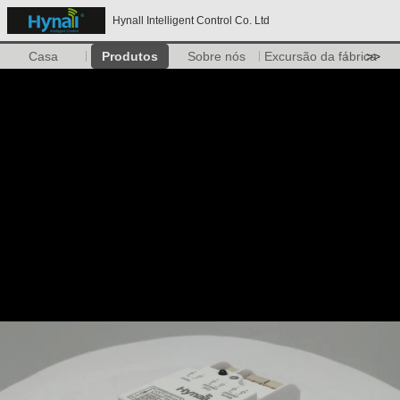
Hynall Intelligent Control Co. Ltd
Casa
Produtos
Sobre nós
Excursão da fábrica
>>