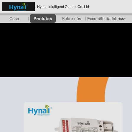
Hynall Intelligent Control Co. Ltd
Casa
Produtos
Sobre nós
Excursão da fábrica
>>