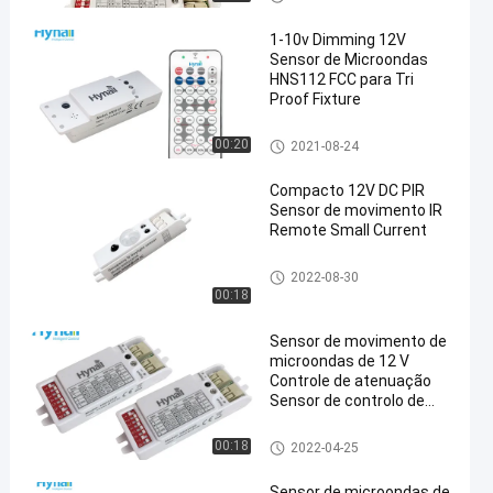
V
1-10v Dimming 12V
Sensor de Microondas
HNS112 FCC para Tri
Proof Fixture
Sensor de microondas de 12
00:20
2021-08-24
V
Compacto 12V DC PIR
Sensor de movimento IR
Remote Small Current
Sensor de microondas de 12
2022-08-30
V
00:18
Sensor de movimento de
microondas de 12 V
Controle de atenuação
Sensor de controlo de
iluminação
Sensor de microondas de 12
00:18
2022-04-25
V
Sensor de microondas de