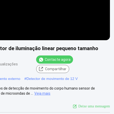
tor de iluminação linear pequeno tamanho
Contacte agora
sualizações
Compartilhar
ento externo
#
Detector de movimento de 12 V
sos de detecção de movimento do corpo humano sensor de
de microondas de ...
Veja mais
Deixe uma mensagem