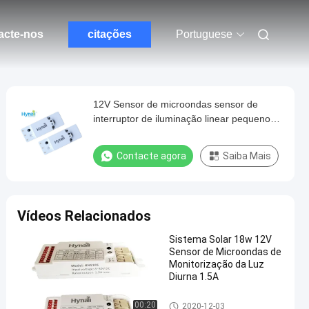
acte-nos
citações
Portuguese
12V Sensor de microondas sensor de
interruptor de iluminação linear pequeno
tamanho
Contacte agora
Saiba Mais
Vídeos Relacionados
Sistema Solar 18w 12V
Sensor de Microondas de
Monitorização da Luz
Diurna 1.5A
Sensor de microondas de 12
00:20
2020-12-03