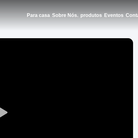
Para casa
Sobre Nós.
produtos
Eventos
Cont
Play
Video