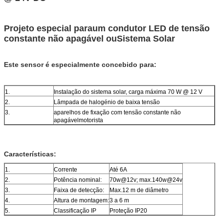
Projeto especial para
um condutor LED de tensão
constante não apagável ou
Sistema Solar
Este sensor é especialmente concebido para:
1.
Instalação do sistema solar, carga máxima 70 W @ 12 V
2.
Lâmpada de halogénio de baixa tensão
3.
aparelhos de fixação com tensão constante não
apagável
motorista
Características:
1.
Corrente
Até 6A
2.
Potência nominal:
70w@12v; max.140w@24v
3.
Faixa de detecção:
Max.12 m de diâmetro
4.
Altura de montagem:
3 a 6 m
5.
Classificação IP
Proteção IP20