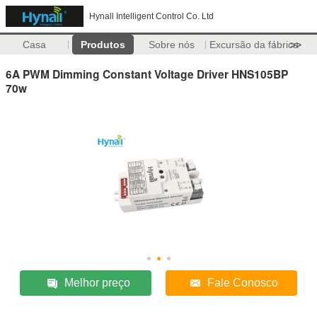
Hynall Intelligent Control Co. Ltd
Casa
Produtos
Sobre nós
Excursão da fábrica
>>
6A PWM Dimming Constant Voltage Driver HNS105BP
70w
Melhor preço
Fale Conosco