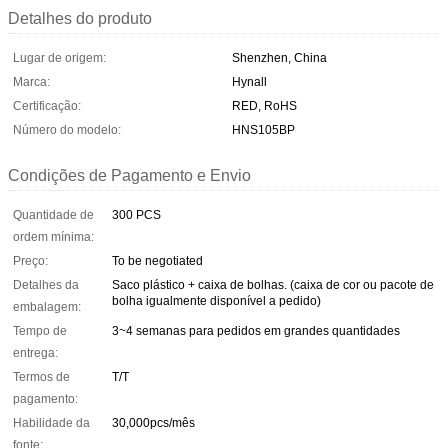
Detalhes do produto
Lugar de origem:
Shenzhen, China
Marca:
Hynall
Certificação:
RED, RoHS
Número do modelo:
HNS105BP
Condições de Pagamento e Envio
Quantidade de
300 PCS
ordem mínima:
Preço:
To be negotiated
Detalhes da
Saco plástico + caixa de bolhas. (caixa de cor ou pacote de
bolha igualmente disponível a pedido)
embalagem:
Tempo de
3~4 semanas para pedidos em grandes quantidades
entrega:
Termos de
T/T
pagamento:
Habilidade da
30,000pcs/mês
fonte: