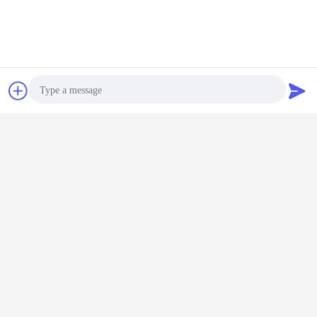
Bate-papo
Pedir um
orçamento
Photo
Video Call
Audio Call