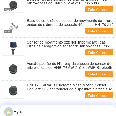
micro-ondas de HNB176MW Z10 IP65 5.8G
Fale Conosco
Base de conexão do sensor de movimento da micro-
ondas do diâmetro do soquete 40mm de HN170 Z10
Fale Conosco
Sensor de movimento exterior impermeável das
luzes da garagem do sensor de micro-ondas IP65
do diodo emissor de luz de HNS176HB Z10
Fale Conosco
Versão padrão de Highbay da cabeça do sensor de
micro-ondas de HNB176MW Z10 SILVAIR Bluetooth
Fale Conosco
HNB176 SILVAIR Bluetooth Mesh Motion Sensor
Converter 0 - controlador do dispositivo elétrico 10v
Fale Conosco
Cabeça padrão do sensor da colheita da luz do dia
de Z10 SILVAIR Bluetooth para luzes exteriores
Hynall
solares