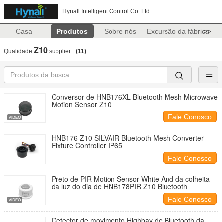
Hynall Intelligent Control Co. Ltd
Casa
Produtos
Sobre nós
Excursão da fábrica
>>
Z10
Qualidade
supplier.
(11)
Conversor de HNB176XL Bluetooth Mesh Microwave
Motion Sensor Z10
Fale Conosco
HNB176 Z10 SILVAIR Bluetooth Mesh Converter
Fixture Controller IP65
Fale Conosco
Preto de PIR Motion Sensor White And da colheita
da luz do dia de HNB178PIR Z10 Bluetooth
Fale Conosco
Detector de movimento Highbay de Bluetooth da