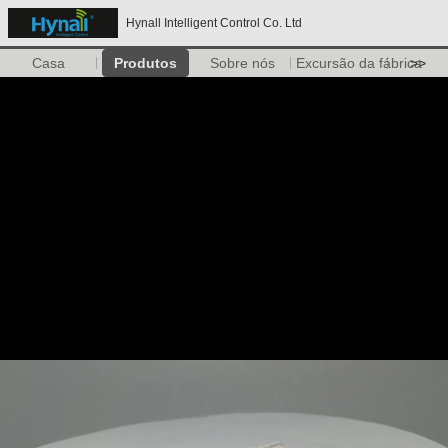
Hynall Intelligent Control Co. Ltd
Casa
Produtos
Sobre nós
Excursão da fábrica
>>