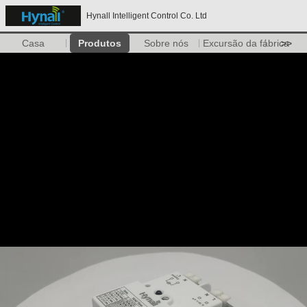
Hynall Intelligent Control Co. Ltd
Casa
Produtos
Sobre nós
Excursão da fábrica
>>