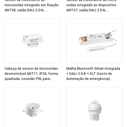
Sensor de movimento de
Sensor de movimento de micro-
microondas integrado em fixação
ondas integrado ao dispositivo
ANT08, saída DALI-2 D4i,
ANT07, saída DALI-2 D4i,
"controlador de aplicação"
"controlador de aplicação"
autônomo, tamanho compacto,
independente, tamanho
forma redonda, ideal para
compacto, formato quadrado,
iluminação de escritório e
ideal para iluminação comercial e
comercial
de escritório
Cabeça de sensor de microondas
Malha Bluetooth Silvair integrada
desmontável ANT11, IP20, forma
+ DALI-2 D4i + ELT (teste de
quadrada, conexão PIN, para
iluminação de emergência)
trabalhar com pacotes de
One4all Power Pack, fonte de
alimentação Hynall ((HNS213 /
alimentação de barramento DALI-
HNS213DL / HNB213DL-ELT)
2 integrada, funciona com
cabeças de sensor Hynall
removíveis (ANT11/12/13/14)