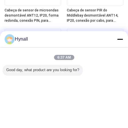
Cabeça de sensor de microondas
Cabeça de sensor PIR do
desmontável ANT12, IP20, forma
Middlebay desmontável ANT14,
redonda, conexão PIN, para
IP20, conexão por cabo, para
trabalhar com pacotes de
trabalhar com pacotes de energia
alimentação Hynall ((HNS213 /
Hynall ((HNS213 / HNS213DL /
HNS213DL / HNB213DL-ELT)
HNB213DL-ELT)
Hynall
6:37 AM
Good day, what product are you looking for?
Cabeça de sensor Lowbay PIR
Malha Bluetooth Silvair integrada
removível ANT13, IP20, conexão de
+ DALI-2 D4i + ELT (teste de
cabo, para funcionar com pacotes
iluminação de emergência)
de energia Hynall (HNS213 /
One4all Power Pack, fonte de
HNS213DL / HNB213DL-ELT)
alimentação de barramento DALI-
2 integrada, funciona com
cabeças de sensor Hynall
removíveis (ANT11/12/13/14)