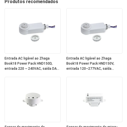
Produtos recomendados
Entrada AC ligável ao Zhaga
Entrada AC ligável ao Zhaga
Book18 Power Pack HND150D,
Book18 Power Pack HND150V,
entrada 220 ~ 240VAC, saída DALI,
entrada 120~277VAC, saída
fonte de alimentação integrada
0~10V Dimming Signal, com relé
DALI-2 dentro do ônibus, para
dentro, para trabalhar com todos
trabalhar com todos os sensores
os sensores padrão Zhaga Book18
padrão Zhaga Book18 DALI.
0~10V. Classificação IP65.
Classificação IP65.