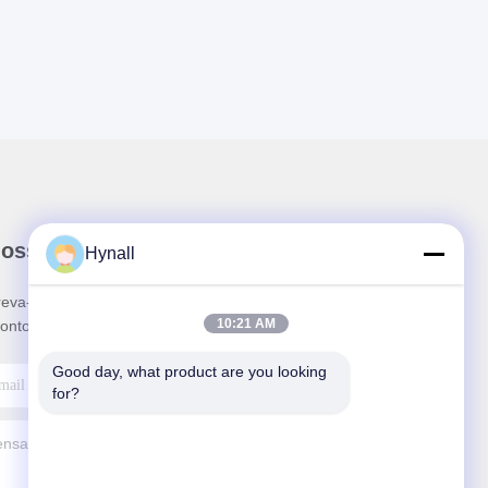
nossa newsletter
Hynall
reva-se no nosso boletim informativo para obter
10:21 AM
ontos e mais.
Good day, what product are you looking 
for?