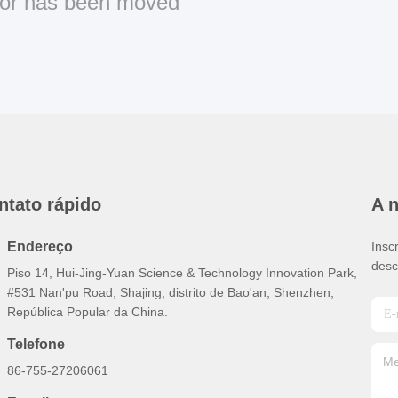
or has been moved
ntato rápido
A 
Endereço
Insc
desc
Piso 14, Hui-Jing-Yuan Science & Technology Innovation Park,
#531 Nan'pu Road, Shajing, distrito de Bao'an, Shenzhen,
República Popular da China.
Telefone
86-755-27206061